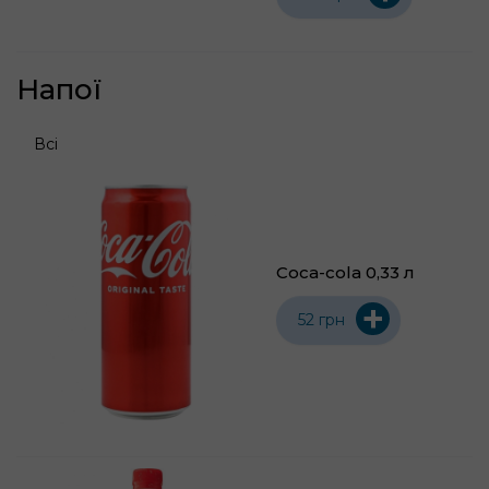
Напої
Всі
Coca-cola 0,33 л
+
52 грн