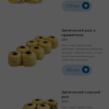
+
279 грн
Запечений рол з
креветкою
295г
Рис, норі, крем-сир,
айсберг, креветка варена,
кунжут, сирний соус, соус
унагі (не належить до
категорії теплих)
+
282 грн
Запечений сирний
рол
290г
Рис, норі, крем-сир,