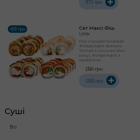
+
972 грн
Сет Максі Фіш
-89 грн
1,075г
Рол з тунцем та катаіфі,
Філадельфія преміум,
Теплий з лососем (без
рису), Філадельфія з
креветкою
1351 грн
+
1265 грн
Суші
Всі