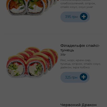
слабосолений, огірок,
спайс соус, соус унаг
+
395 грн
Філадельфія спайсі-
тунець
315г
Рис, норі, крем-сир,
тунець, огірок, спайс соус,
дайкон, ікра тобіко
+
325 грн
Червоний Дракон