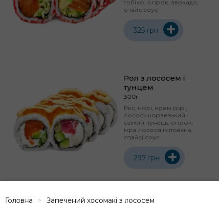
тобіко, огірок, авокадо,
спайс соус
+
325 грн
Рол з лососем і
тунцем
300г
Рис, норі, крем сир ,
лосось норвезький
свіжий, тунець, огірок,
ікра лосося імітована,
спайсі соус
+
297 грн
Головна
Запечений хосомакі з лососем