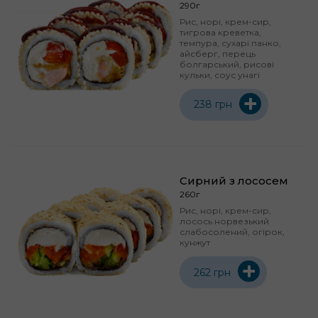
290г
Рис, норі, крем-сир,
тигрова креветка,
темпура, сухарі панко,
айсберг, перець
болгарський, рисові
кульки, соус унагі
+
238 грн
Сирний з лососем
260г
Рис, норі, крем-сир,
лосось норвезький
слабосолений, огірок,
кунжут
+
262 грн