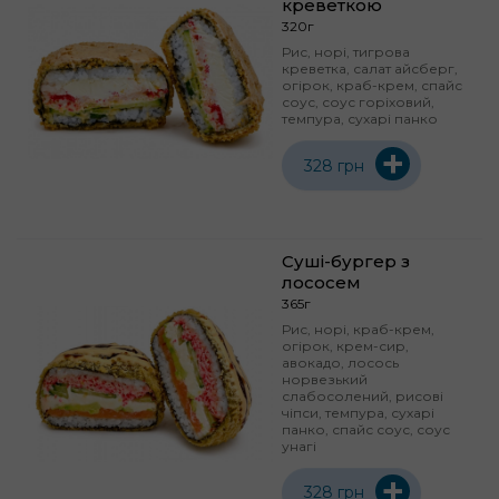
креветкою
320г
Рис, норі, тигрова
креветка, салат айсберг,
огірок, краб-крем, спайс
соус, соус горіховий,
темпура, сухарі панко
+
328 грн
Суші-бургер з
лососем
365г
Рис, норі, краб-крем,
огірок, крем-сир,
авокадо, лосось
норвезький
слабосолений, рисові
чіпси, темпура, сухарі
панко, спайс соус, соус
унагі
+
328 грн