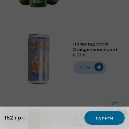
Лимонад Mova
Orange (апельсин)
0,33 л
+
74 грн
0 грн
162 грн
Купити
Лимонад Mova
Журавлина-вишня