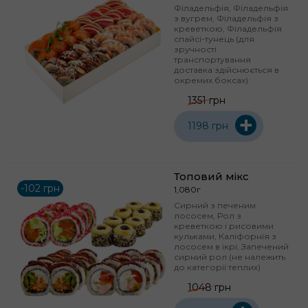
Філадельфія, Філадельфія
з вугрем, Філадельфія з
креветкою, Філадельфія
спайсі-тунець (для
зручності
транспортування
доставка здійснюється в
окремих боксах)
1351 грн
+
1198 грн
Топовий мікс
-102 грн
1,080г
Сирний з печеним
лососем, Рол з
креветкою і рисовими
кульками, Каліфорнія з
лососем в ікрі, Запечений
сирний рол (не належить
до категорії теплих)
1048 грн