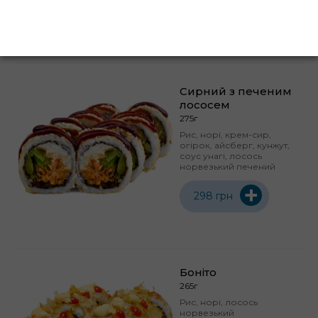
+
292 грн
Сирний з печеним
лососем
275г
Рис, норі, крем-сир,
огірок, айсберг, кунжут,
соус унагі, лосось
норвезький печений
+
298 грн
Боніто
265г
Рис, норі, лосось
норвезький