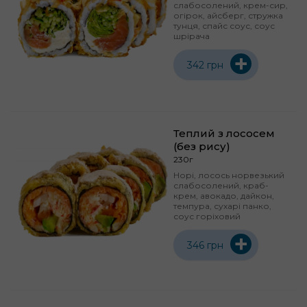
слабосолений, крем-сир,
огірок, айсберг, стружка
тунця, спайс соус, соус
шрірача
+
342 грн
Теплий з лососем
(без рису)
230г
Норі, лосось норвезький
слабосолений, краб-
крем, авокадо, дайкон,
темпура, сухарі панко,
соус горіховий
+
346 грн