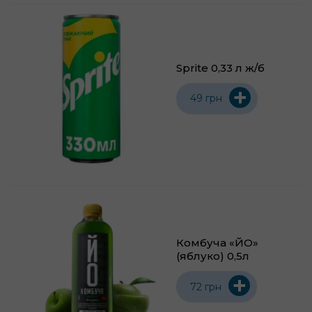
Sprite 0,33 л ж/б
+
49 грн
Комбуча «ЙО»
(яблуко) 0,5л
+
72 грн