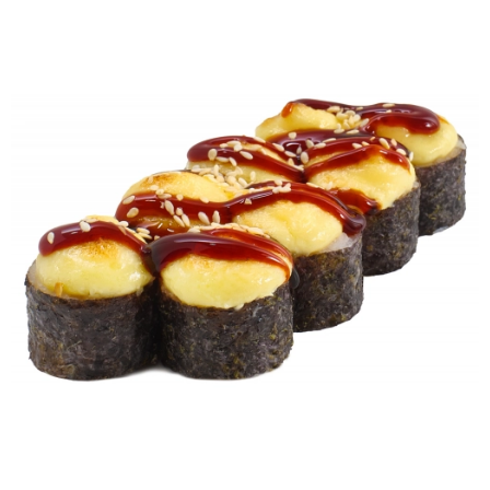
Каліфорнія з вугрем
235г
Рис, норі, огірок, авокадо,
кунжут, вугор, соус унагі
+
315 грн
Каліфорнія з
креветкою в ікрі
300г
Рис, норі, крем-сир,
темпура, креветки, огірок,
авокадо, ікра тобіко,
сухарі панко
+
325 грн