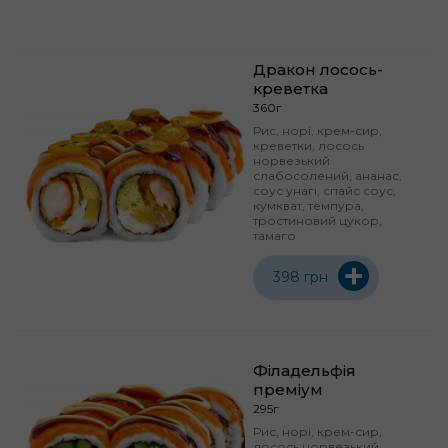
Дракон лосось-
креветка
360г
Рис, норі, крем-сир,
креветки, лосось
норвезький
слабосолений, ананас,
соус унагі, спайс соус,
кумкват, темпура,
тростиновий цукор,
тамаго
+
398 грн
Філадельфія
преміум
295г
Рис, норі, крем-сир,
лосось норвезький