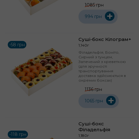
1085 грн
+
994 грн
Суші-бокс Кілограм+
-58 грн
1,140г
Філадельфія, Боніто,
Сирний з тунцем,
Запечений з креветкою
(для зручності
транспортування
доставка здійснюється в
окремих боксах)
1136 грн
+
1065 грн
Суші-бокс
Філадельфія
-118 грн
1,180г