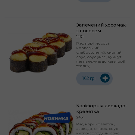
Запечений хосомакі
з лососем
140г
Рис, норі, лосось
норвезький
слабосолений, сирний
соус, соус унагі, кунжут
(не належить до категорії
теплих)
+
162 грн
Каліфорнія авокадо-
креветка
245г
Рис, норі, креветка ,
авокадо, огірок, соус
кисло-солодкий, соус