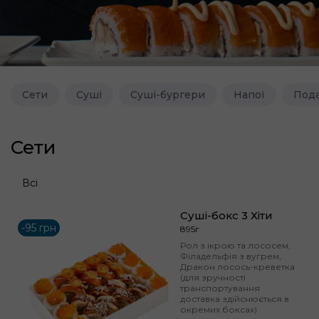
Сети
Суші
Суші-бургери
Напої
Пода
Сети
Всі
Суші-бокс 3 Хіти
-95 грн
895г
Рол з ікрою та лососем,
Філадельфія з вугрем,
Дракон лосось-креветка
(для зручності
транспортування
доставка здійснюється в
окремих боксах)