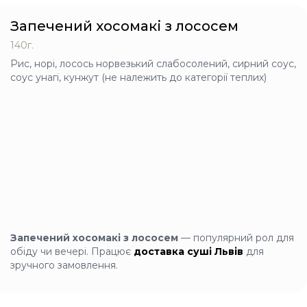
Запечений хосомакі з лососем
Рол з ікрою та крем-
140г.
сиром
Рис, норі, лосось норвезький слабосолений, сирний соус,
260г
соус унагі, кунжут (не належить до категорії теплих)
Рис, норі, крем-сир,
авокадо, огірок, червона
ікра лосося імітована,
спайс соус
+
258 грн
Рол з ікрою та
лососем
Запечений хосомакі з лососем
— популярний рол для
260г
обіду чи вечері. Працює
доставка суші Львів
для
Рис, норі, крем-сир,
лосось норвезький
зручного замовлення.
слабосолений, червона
ікра лосося імітована,
айсберг