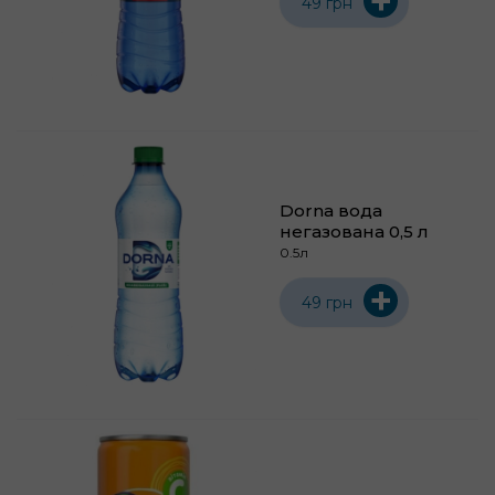
+
49 грн
Dorna вода
негазована 0,5 л
0.5л
+
49 грн