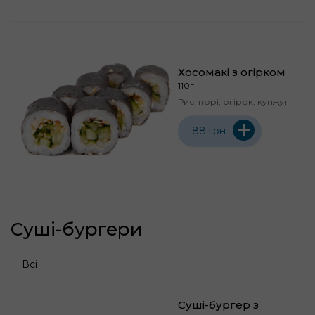
Хосомакі з огірком
110г
Рис, норі, огірок, кунжут
+
88 грн
Суші-бургери
Всі
Суші-бургер з