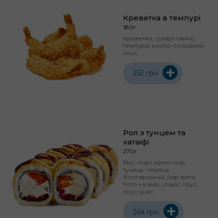
Креветка в темпурі
180г
Креветки, сухарі панко,
темпура, кисло-солодкий
соус
+
252 грн
Рол з тунцем та
катаіфі
270г
Рис, норі, крем-сир,
тунець, перець
болгарський, сир фета,
тісто катаіфі, спайс соус,
соус унагі
+
264 грн