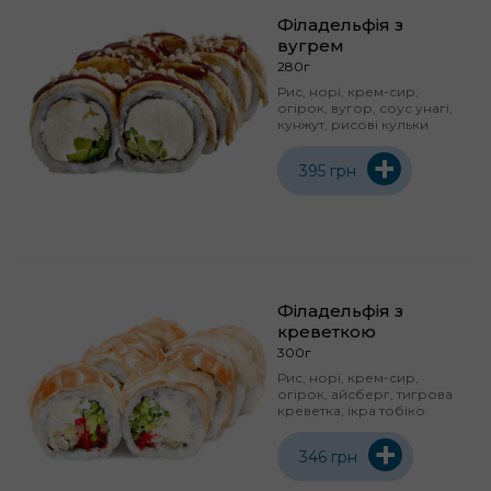
Філадельфія з
вугрем
280г
Рис, норі, крем-сир,
огірок, вугор, соус унагі,
кунжут, рисові кульки
+
395 грн
Філадельфія з
креветкою
300г
Рис, норі, крем-сир,
огірок, айсберг, тигрова
креветка, ікра тобіко
+
346 грн