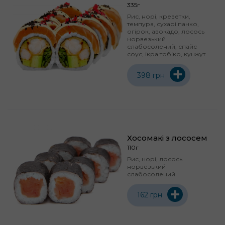
335г
Рис, норі, креветки,
темпура, сухарі панко,
огірок, авокадо, лосось
норвезький
слабосолений, спайс
соус, ікра тобіко, кунжут
+
398 грн
Хосомакі з лососем
110г
Рис, норі, лосось
норвезький
слабосолений
+
162 грн