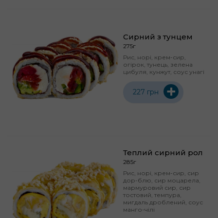
Сирний з тунцем
275г
Рис, норі, крем-сир,
огірок, тунець, зелена
цибуля, кунжут, соус унагі
+
227 грн
Теплий сирний рол
285г
Рис, норі, крем-сир, сир
дор-блю, сир моцарела,
мармуровий сир, сир
тостовий, темпура,
мигдаль дроблений, соус
манго-чілі