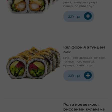
унагі, темпура, сухарі
панко, соєвий соус
+
227 грн
Каліфорнія з тунцем
240г
Рис, норі, авокадо, огірок,
тунець, тісто катаіфі,
кунжут, спайс соус
+
229 грн
Рол з креветкою і
рисовими кульками