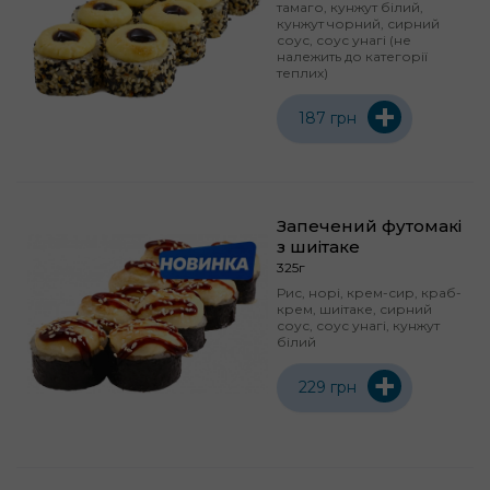
тамаго, кунжут білий,
кунжут чорний, сирний
соус, соус унагі (не
належить до категорії
теплих)
+
187 грн
Запечений футомакі
з шиітаке
325г
Рис, норі, крем-сир, краб-
крем, шиітаке, сирний
соус, соус унагі, кунжут
білий
+
229 грн