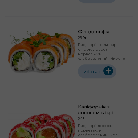
Філадельфія
290г
Рис, норі, крем-сир,
огірок, лосось
норвезький
слабосолений, мікрогрін
+
285 грн
Каліфорнія з
лососем в ікрі
245г
Рис, норі, лосось
норвезький
слабосолений, ікра