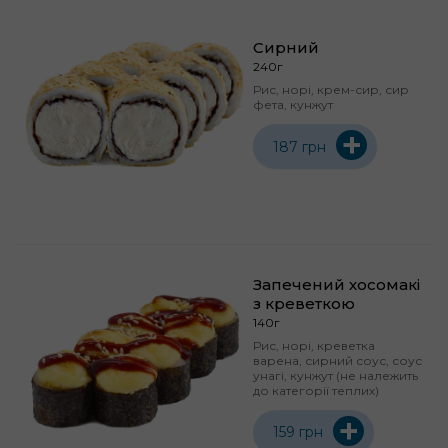
Сирний
240г
Рис, норі, крем-сир, сир
фета, кунжут
+
187 грн
Запечений хосомакі
з креветкою
140г
Рис, норі, креветка
варена, сирний соус, соус
унагі, кунжут (не належить
до категорії теплих)
+
159 грн