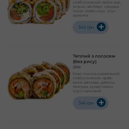
слабосолений, крем-сир,
огірок, айсберг, стружка
тунця, спайс соус, соус
шрірача
+
342 грн
Теплий з лососем
(без рису)
230г
Норі, лосось норвезький
слабосолений, краб-
крем, авокадо, дайкон,
темпура, сухарі панко,
соус горіховий
+
346 грн