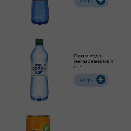
+
49 грн
Dorna вода
негазована 0,5 л
0.5л
+
49 грн