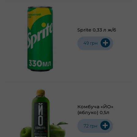
Sprite 0,33 л ж/б
+
49 грн
Комбуча «ЙО»
(яблуко) 0,5л
+
72 грн