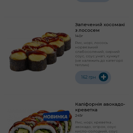
Запечений хосомакі
з лососем
140г
Рис, норі, лосось
норвезький
слабосолений, сирний
соус, соус унагі, кунжут
(не належить до категорії
теплих)
+
162 грн
Каліфорнія авокадо-
креветка
245г
Рис, норі, креветка ,
авокадо, огірок, соус
кисло-солодкий, соус