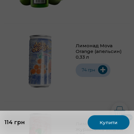
Лимонад Mova
Orange (апельсин)
0,33 л
+
74 грн
0 грн
114 грн
Купити
Лимонад Mova
Журавлина-вишня