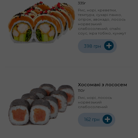
335г
Рис, норі, креветки,
темпура, сухарі панко,
огірок, авокадо, лосось
норвезький
слабосолений, спайс
соус, ікра тобіко, кунжут
+
398 грн
Хосомакі з лососем
110г
Рис, норі, лосось
норвезький
слабосолений
+
162 грн