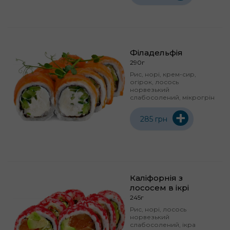
Філадельфія
290г
Рис, норі, крем-сир,
огірок, лосось
норвезький
слабосолений, мікрогрін
+
285 грн
Каліфорнія з
лососем в ікрі
245г
Рис, норі, лосось
норвезький
слабосолений, ікра