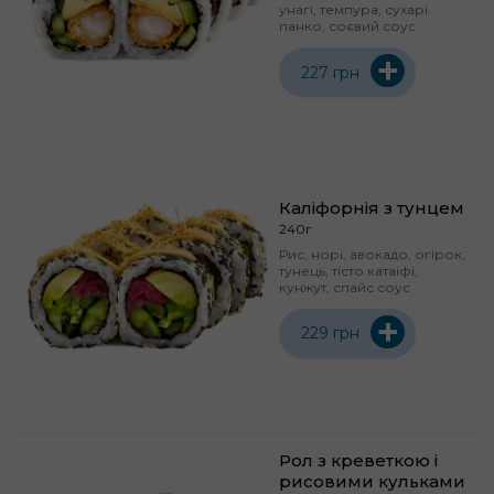
унагі, темпура, сухарі
панко, соєвий соус
+
227 грн
Каліфорнія з тунцем
240г
Рис, норі, авокадо, огірок,
тунець, тісто катаіфі,
кунжут, спайс соус
+
229 грн
Рол з креветкою і
рисовими кульками