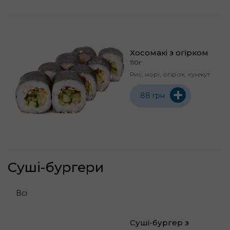
Хосомакі з огірком
110г
Рис, норі, огірок, кунжут
+
88 грн
Суші-бургери
Всі
Суші-бургер з