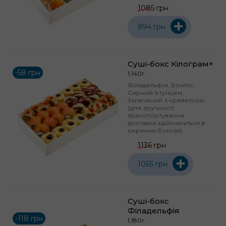
1085 грн
+
994 грн
Суші-бокс Кілограм+
-58 грн
1,140г
Філадельфія, Боніто,
Сирний з тунцем,
Запечений з креветкою
(для зручності
транспортування
доставка здійснюється в
окремих боксах)
1136 грн
+
1065 грн
Суші-бокс
Філадельфія
-118 грн
1,180г