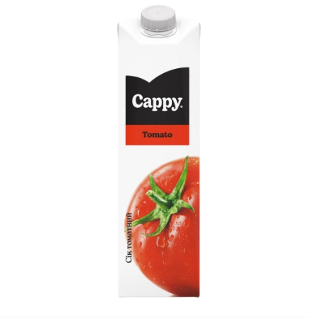
Каліфорнія з вугрем
235г
Рис, норі, огірок, авокадо,
кунжут, вугор, соус унагі
+
315 грн
Каліфорнія з
креветкою в ікрі
300г
Рис, норі, крем-сир,
темпура, креветки, огірок,
авокадо, ікра тобіко,
сухарі панко
+
325 грн