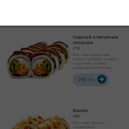
+
292 грн
Сирний з печеним
лососем
275г
Рис, норі, крем-сир,
огірок, айсберг, кунжут,
соус унагі, лосось
норвезький печений
+
298 грн
Боніто
265г
Рис, норі, лосось
норвезький