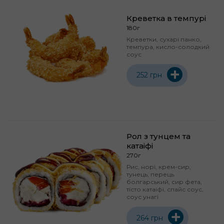
Креветка в темпурі
180г
Креветки, сухарі панко,
темпура, кисло-солодкий
соус
+
252 грн
Рол з тунцем та
катаіфі
270г
Рис, норі, крем-сир,
тунець, перець
болгарський, сир фета,
тісто катаіфі, спайс соус,
соус унагі
+
264 грн