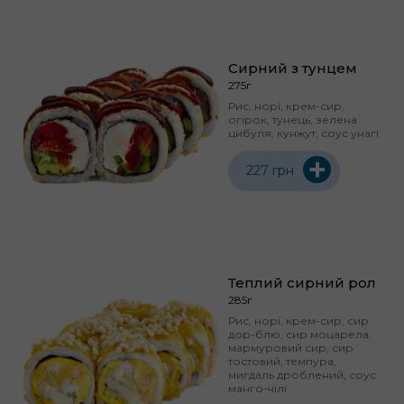
Сирний з тунцем
275г
Рис, норі, крем-сир,
огірок, тунець, зелена
цибуля, кунжут, соус унагі
+
227 грн
Теплий сирний рол
285г
Рис, норі, крем-сир, сир
дор-блю, сир моцарела,
мармуровий сир, сир
тостовий, темпура,
мигдаль дроблений, соус
манго-чілі