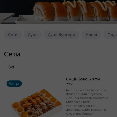
Сети
Суші
Суші-бургери
Напої
Пода
Сети
Всі
Суші-бокс 3 Хіти
-95 грн
895г
Рол з ікрою та лососем,
Філадельфія з вугрем,
Дракон лосось-креветка
(для зручності
транспортування
доставка здійснюється в
окремих боксах)