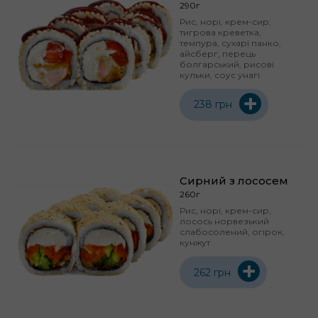
290г
Рис, норі, крем-сир,
тигрова креветка,
темпура, сухарі панко,
айсберг, перець
болгарський, рисові
кульки, соус унагі
+
238 грн
Сирний з лососем
260г
Рис, норі, крем-сир,
лосось норвезький
слабосолений, огірок,
кунжут
+
262 грн