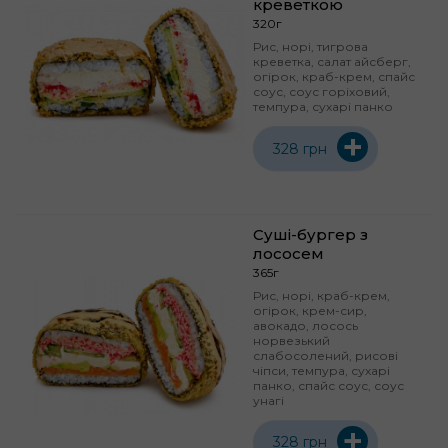
креветкою
320г
Рис, норі, тигрова
креветка, салат айсберг,
огірок, краб-крем, спайс
соус, соус горіховий,
темпура, сухарі панко
+
328 грн
Суші-бургер з
лососем
365г
Рис, норі, краб-крем,
огірок, крем-сир,
авокадо, лосось
норвезький
слабосолений, рисові
чіпси, темпура, сухарі
панко, спайс соус, соус
унагі
+
328 грн