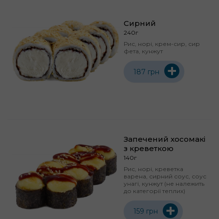
Сирний
240г
Рис, норі, крем-сир, сир
фета, кунжут
+
187 грн
Запечений хосомакі
з креветкою
140г
Рис, норі, креветка
варена, сирний соус, соус
унагі, кунжут (не належить
до категорії теплих)
+
159 грн