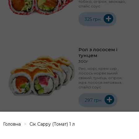
тобіко, огірок, авокадо,
спайс соус
+
325 грн
Рол з лососем і
тунцем
300г
Рис, норі, крем сир ,
лосось норвезький
свіжий, тунець, огірок,
ікра лосося імітована,
спайсі соус
+
297 грн
Головна
Сік Сарру (Томат) 1 л