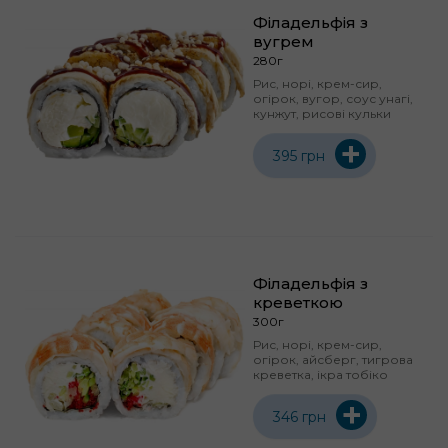
Філадельфія з
вугрем
280г
Рис, норі, крем-сир,
огірок, вугор, соус унагі,
кунжут, рисові кульки
+
395 грн
Філадельфія з
креветкою
300г
Рис, норі, крем-сир,
огірок, айсберг, тигрова
креветка, ікра тобіко
+
346 грн