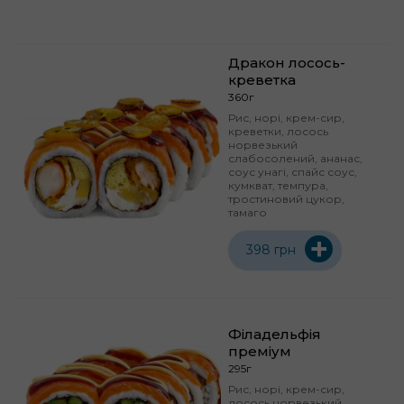
Дракон лосось-
креветка
360г
Рис, норі, крем-сир,
креветки, лосось
норвезький
слабосолений, ананас,
соус унагі, спайс соус,
кумкват, темпура,
тростиновий цукор,
тамаго
+
398 грн
Філадельфія
преміум
295г
Рис, норі, крем-сир,
лосось норвезький