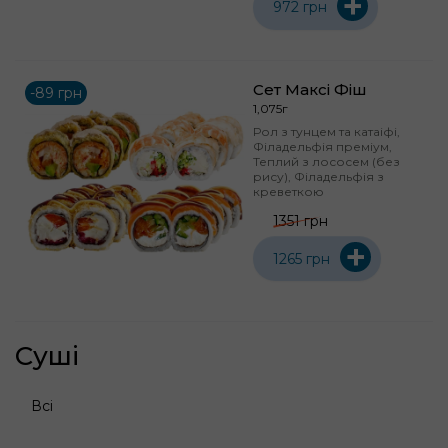
+
972 грн
Сет Максі Фіш
-89 грн
1,075г
Рол з тунцем та катаіфі,
Філадельфія преміум,
Теплий з лососем (без
рису), Філадельфія з
креветкою
1351 грн
+
1265 грн
Суші
Всі