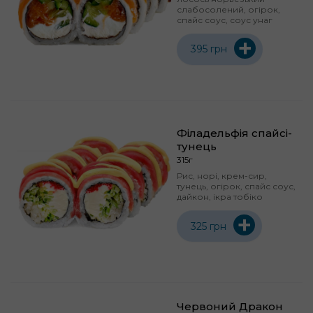
слабосолений, огірок,
спайс соус, соус унаг
+
395 грн
Філадельфія спайсі-
тунець
315г
Рис, норі, крем-сир,
тунець, огірок, спайс соус,
дайкон, ікра тобіко
+
325 грн
Червоний Дракон