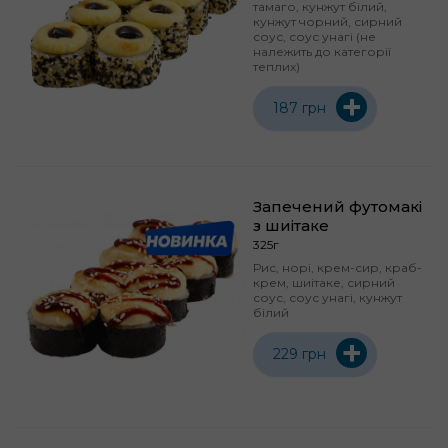
тамаго, кунжут білий,
кунжут чорний, сирний
соус, соус унагі (не
належить до категорії
теплих)
+
187 грн
Запечений футомакі
з шиітаке
325г
Рис, норі, крем-сир, краб-
крем, шиітаке, сирний
соус, соус унагі, кунжут
білий
+
229 грн