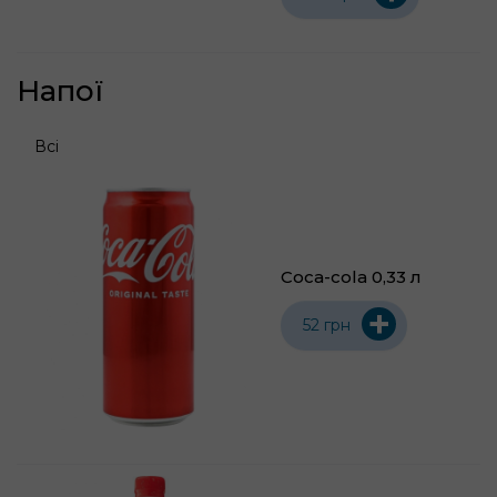
Напої
Всі
Coca-cola 0,33 л
+
52 грн