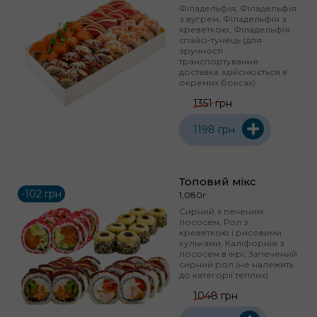
Філадельфія, Філадельфія
з вугрем, Філадельфія з
креветкою, Філадельфія
спайсі-тунець (для
зручності
транспортування
доставка здійснюється в
окремих боксах)
1351 грн
+
1198 грн
Топовий мікс
-102 грн
1,080г
Сирний з печеним
лососем, Рол з
креветкою і рисовими
кульками, Каліфорнія з
лососем в ікрі, Запечений
сирний рол (не належить
до категорії теплих)
1048 грн