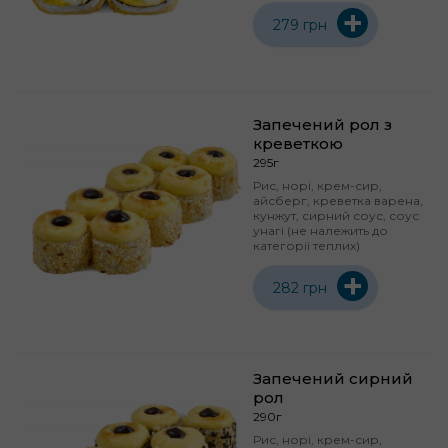
+
279 грн
Запечений рол з
креветкою
295г
Рис, норі, крем-сир,
айсберг, креветка варена,
кунжут, сирний соус, соус
унагі (не належить до
категорії теплих)
+
282 грн
Запечений сирний
рол
290г
Рис, норі, крем-сир,