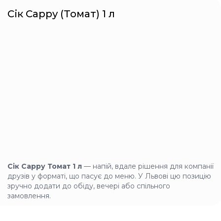
Сік Сарру (Томат) 1 л
Рол з ікрою та крем-
сиром
260г
Рис, норі, крем-сир,
авокадо, огірок, червона
ікра лосося імітована,
спайс соус
+
258 грн
Рол з ікрою та
лососем
Сік Сарру Томат 1 л
— напій, вдале рішення для компанії
260г
друзів у форматі, що пасує до меню. У Львові цю позицію
Рис, норі, крем-сир,
зручно додати до обіду, вечері або спільного
лосось норвезький
замовлення.
слабосолений, червона
ікра лосося імітована,
айсберг