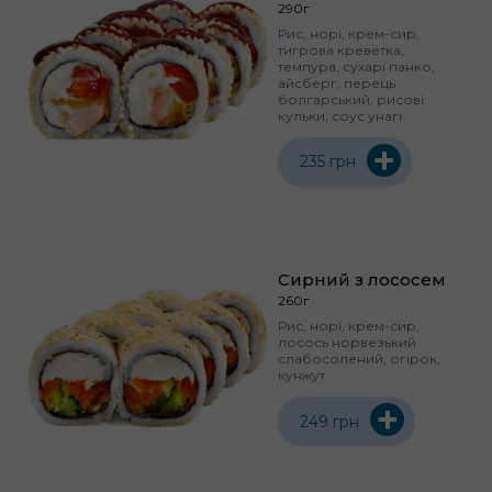
290г
Рис, норі, крем-сир,
тигрова креветка,
темпура, сухарі панко,
айсберг, перець
болгарський, рисові
кульки, соус унагі
+
235 грн
Сирний з лососем
260г
Рис, норі, крем-сир,
лосось норвезький
слабосолений, огірок,
кунжут
+
249 грн