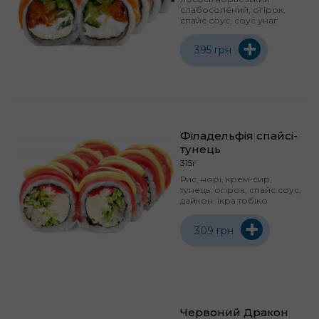
слабосолений, огірок,
спайс соус, соус унаг
+
395 грн
Філадельфія спайсі-
тунець
315г
Рис, норі, крем-сир,
тунець, огірок, спайс соус,
дайкон, ікра тобіко
+
309 грн
Червоний Дракон