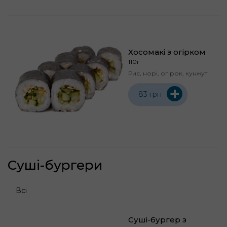
Хосомакі з огірком
110г
Рис, норі, огірок, кунжут
+
83 грн
Суші-бургери
Всі
Суші-бургер з