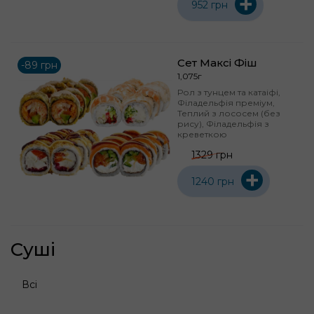
+
952 грн
Сет Максі Фіш
-89 грн
1,075г
Рол з тунцем та катаіфі,
Філадельфія преміум,
Теплий з лососем (без
рису), Філадельфія з
креветкою
1329 грн
+
1240 грн
Суші
Всі