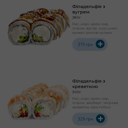
Філадельфія з
вугрем
280г
Рис, норі, крем-сир,
огірок, вугор, соус унагі,
кунжут, рисові кульки
+
375 грн
Філадельфія з
креветкою
300г
Рис, норі, крем-сир,
огірок, айсберг, тигрова
креветка, ікра тобіко
+
329 грн