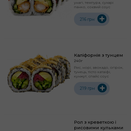
унагі, темпура, сухарі
панко, соєвий соус
+
216 грн
Каліфорнія з тунцем
240г
Рис, норі, авокадо, огірок,
тунець, тісто катаіфі,
кунжут, спайс соус
+
219 грн
Рол з креветкою і
рисовими кульками