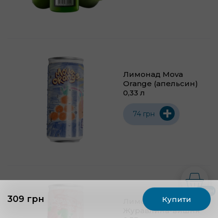
Лимонад Mova
Orange (апельсин)
0,33 л
+
74 грн
0 грн
309 грн
Купити
Лимонад Mova
Журавлина-вишня