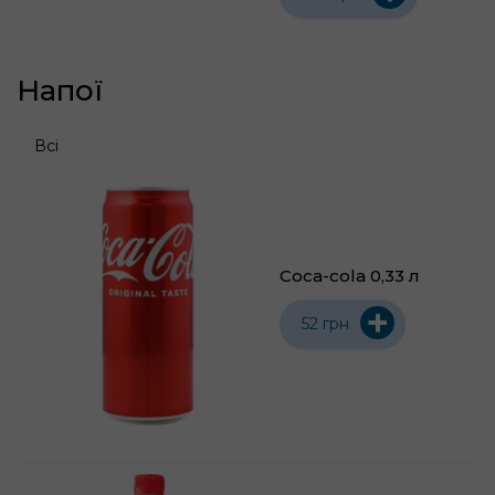
Напої
Всі
Coca-cola 0,33 л
+
52 грн