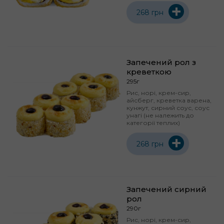
+
268 грн
Запечений рол з
креветкою
295г
Рис, норі, крем-сир,
айсберг, креветка варена,
кунжут, сирний соус, соус
унагі (не належить до
категорії теплих)
+
268 грн
Запечений сирний
рол
290г
Рис, норі, крем-сир,