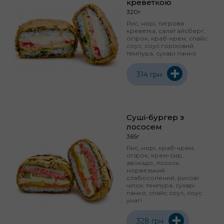
креветкою
320г
Рис, норі, тигрова
креветка, салат айсберг,
огірок, краб-крем, спайс
соус, соус горіховий,
темпура, сухарі панко
+
314 грн
Суші-бургер з
лососем
365г
Рис, норі, краб-крем,
огірок, крем-сир,
авокадо, лосось
норвезький
слабосолений, рисові
чіпси, темпура, сухарі
панко, спайс соус, соус
унагі
+
328 грн