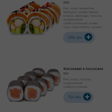
335г
Рис, норі, креветки,
темпура, сухарі панко,
огірок, авокадо, лосось
норвезький
слабосолений, спайс
соус, ікра тобіко, кунжут
+
398 грн
Хосомакі з лососем
110г
Рис, норі, лосось
норвезький
слабосолений
+
154 грн