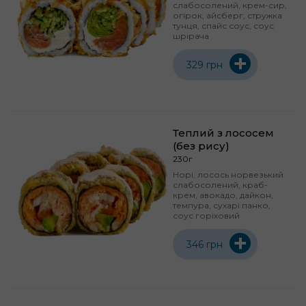
слабосолений, крем-сир,
огірок, айсберг, стружка
тунця, спайс соус, соус
шрірача
+
329 грн
Теплий з лососем
(без рису)
230г
Норі, лосось норвезький
слабосолений, краб-
крем, авокадо, дайкон,
темпура, сухарі панко,
соус горіховий
+
346 грн