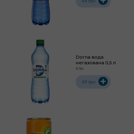
+
49 грн
Dorna вода
негазована 0,5 л
0.5л
+
49 грн