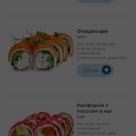
Філадельфія
290г
Рис, норі, крем-сир,
огірок, лосось
норвезький
слабосолений, мікрогрін
+
275 грн
Каліфорнія з
лососем в ікрі
245г
Рис, норі, лосось
норвезький
слабосолений, ікра