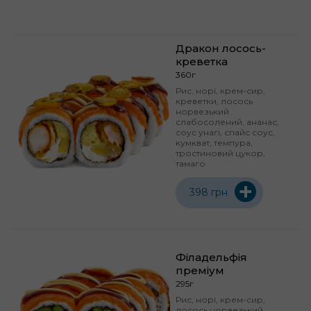
Дракон лосось-
креветка
360г
Рис, норі, крем-сир,
креветки, лосось
норвезький
слабосолений, ананас,
соус унагі, спайс соус,
кумкват, темпура,
тростиновий цукор,
тамаго
+
398 грн
Філадельфія
преміум
295г
Рис, норі, крем-сир,
лосось норвезький