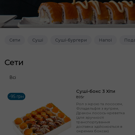
Сети
Суші
Суші-бургери
Напої
Пода
Сети
Всі
Суші-бокс 3 Хіти
-95 грн
895г
Рол з ікрою та лососем,
Філадельфія з вугрем,
Дракон лосось-креветка
(для зручності
транспортування
доставка здійснюється в
окремих боксах)