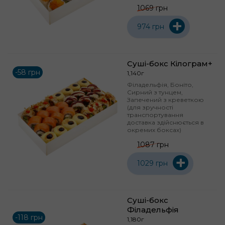
1069 грн
+
974 грн
Суші-бокс Кілограм+
-58 грн
1,140г
Філадельфія, Боніто,
Сирний з тунцем,
Запечений з креветкою
(для зручності
транспортування
доставка здійснюється в
окремих боксах)
1087 грн
+
1029 грн
Суші-бокс
Філадельфія
-118 грн
1,180г