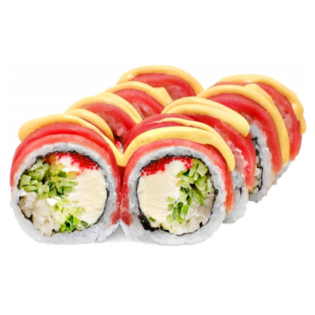
Каліфорнія з вугрем
235г
Рис, норі, огірок, авокадо,
кунжут, вугор, соус унагі
+
304 грн
Каліфорнія з
креветкою в ікрі
300г
Рис, норі, крем-сир,
темпура, креветки, огірок,
авокадо, ікра тобіко,
сухарі панко
+
309 грн