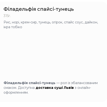
Філадельфія спайсі-тунець
Рол з ікрою та крем-
315г.
сиром
Рис, норі, крем-сир, тунець, огірок, спайс соус, дайкон,
260г
ікра тобіко
Рис, норі, крем-сир,
авокадо, огірок, червона
ікра лосося імітована,
спайс соус
+
245 грн
Рол з ікрою та
лососем
Філадельфія спайсі-тунець
— рол із збалансованим
260г
смаком. Доступна
доставка суші Львів
з онлайн-
Рис, норі, крем-сир,
лосось норвезький
оформленням.
слабосолений, червона
ікра лосося імітована,
айсберг