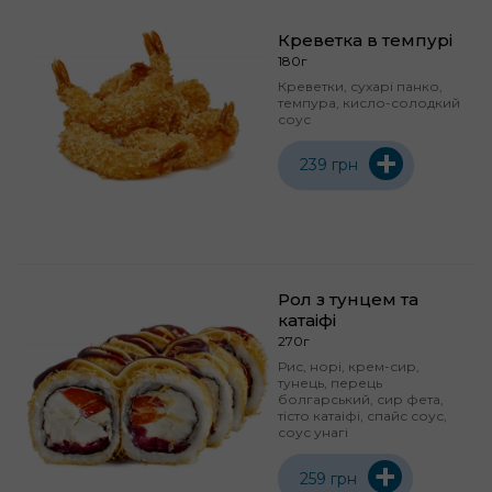
Креветка в темпурі
180г
Креветки, сухарі панко,
темпура, кисло-солодкий
соус
+
239 грн
Рол з тунцем та
катаіфі
270г
Рис, норі, крем-сир,
тунець, перець
болгарський, сир фета,
тісто катаіфі, спайс соус,
соус унагі
+
259 грн