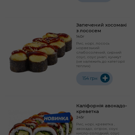
Запечений хосомакі
з лососем
140г
Рис, норі, лосось
норвезький
слабосолений, сирний
соус, соус унагі, кунжут
(не належить до категорії
теплих)
+
154 грн
Каліфорнія авокадо-
креветка
245г
Рис, норі, креветка ,
авокадо, огірок, соус
кисло-солодкий, соус