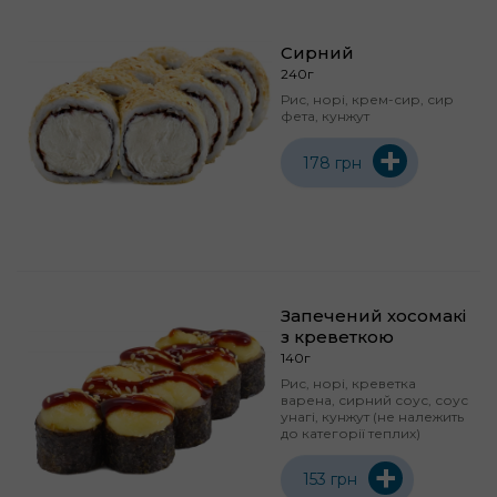
Сирний
240г
Рис, норі, крем-сир, сир
фета, кунжут
+
178 грн
Запечений хосомакі
з креветкою
140г
Рис, норі, креветка
варена, сирний соус, соус
унагі, кунжут (не належить
до категорії теплих)
+
153 грн