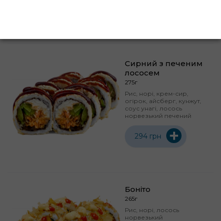
+
286 грн
Сирний з печеним
лососем
275г
Рис, норі, крем-сир,
огірок, айсберг, кунжут,
соус унагі, лосось
норвезький печений
+
294 грн
Боніто
265г
Рис, норі, лосось
норвезький