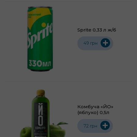
Sprite 0,33 л ж/б
+
49 грн
Комбуча «ЙО»
(яблуко) 0,5л
+
72 грн