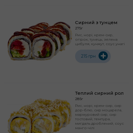
Сирний з тунцем
275г
Рис, норі, крем-сир,
огірок, тунець, зелена
цибуля, кунжут, соус унагі
+
215 грн
Теплий сирний рол
285г
Рис, норі, крем-сир, сир
дор-блю, сир моцарела,
мармуровий сир, сир
тостовий, темпура,
мигдаль дроблений, соус
манго-чілі