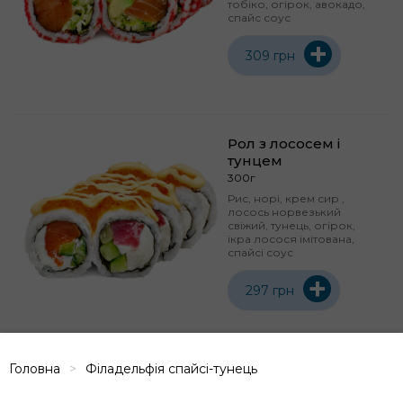
тобіко, огірок, авокадо,
спайс соус
+
309 грн
Рол з лососем і
тунцем
300г
Рис, норі, крем сир ,
лосось норвезький
свіжий, тунець, огірок,
ікра лосося імітована,
спайсі соус
+
297 грн
Головна
Філадельфія спайсі-тунець