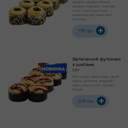
тамаго, кунжут білий,
кунжут чорний, сирний
соус, соус унагі (не
належить до категорії
теплих)
+
178 грн
Запечений футомакі
з шиітаке
325г
Рис, норі, крем-сир, краб-
крем, шиітаке, сирний
соус, соус унагі, кунжут
білий
+
208 грн