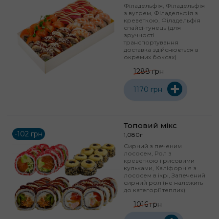
Філадельфія, Філадельфія
з вугрем, Філадельфія з
креветкою, Філадельфія
спайсі-тунець (для
зручності
транспортування
доставка здійснюється в
окремих боксах)
1288 грн
+
1170 грн
Топовий мікс
-102 грн
1,080г
Сирний з печеним
лососем, Рол з
креветкою і рисовими
кульками, Каліфорнія з
лососем в ікрі, Запечений
сирний рол (не належить
до категорії теплих)
1016 грн