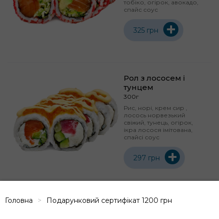
тобіко, огірок, авокадо,
спайс соус
+
325 грн
Рол з лососем і
тунцем
300г
Рис, норі, крем сир ,
лосось норвезький
свіжий, тунець, огірок,
ікра лосося імітована,
спайсі соус
+
297 грн
Головна
Подарунковий сертифікат 1200 грн