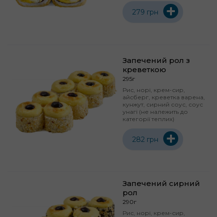
+
279 грн
Запечений рол з
креветкою
295г
Рис, норі, крем-сир,
айсберг, креветка варена,
кунжут, сирний соус, соус
унагі (не належить до
категорії теплих)
+
282 грн
Запечений сирний
рол
290г
Рис, норі, крем-сир,