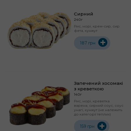
Сирний
240г
Рис, норі, крем-сир, сир
фета, кунжут
+
187 грн
Запечений хосомакі
з креветкою
140г
Рис, норі, креветка
варена, сирний соус, соус
унагі, кунжут (не належить
до категорії теплих)
+
159 грн