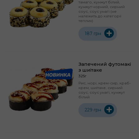
тамаго, кунжут білий,
кунжут чорний, сирний
соус, соус унагі (не
належить до категорії
теплих)
+
187 грн
Запечений футомакі
з шиітаке
325г
Рис, норі, крем-сир, краб-
крем, шиітаке, сирний
соус, соус унагі, кунжут
білий
+
229 грн