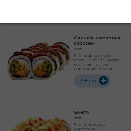
+
292 грн
Сирний з печеним
лососем
275г
Рис, норі, крем-сир,
огірок, айсберг, кунжут,
соус унагі, лосось
норвезький печений
+
298 грн
Боніто
265г
Рис, норі, лосось
норвезький