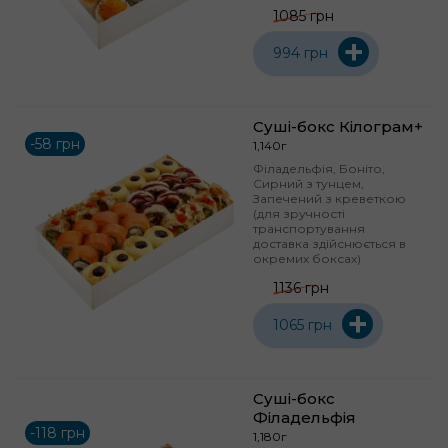
1085 грн
+
994 грн
Суші-бокс Кілограм+
-58 грн
1,140г
Філадельфія, Боніто,
Сирний з тунцем,
Запечений з креветкою
(для зручності
транспортування
доставка здійснюється в
окремих боксах)
1136 грн
+
1065 грн
Суші-бокс
Філадельфія
-118 грн
1,180г