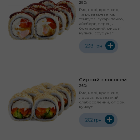
290г
Рис, норі, крем-сир,
тигрова креветка,
темпура, сухарі панко,
айсберг, перець
болгарський, рисові
кульки, соус унагі
+
238 грн
Сирний з лососем
260г
Рис, норі, крем-сир,
лосось норвезький
слабосолений, огірок,
кунжут
+
262 грн