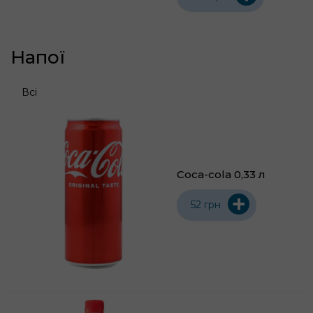
Напої
Всі
Coca-cola 0,33 л
+
52 грн