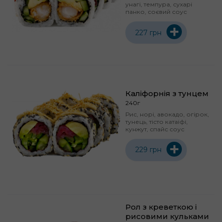
унагі, темпура, сухарі
панко, соєвий соус
+
227 грн
Каліфорнія з тунцем
240г
Рис, норі, авокадо, огірок,
тунець, тісто катаіфі,
кунжут, спайс соус
+
229 грн
Рол з креветкою і
рисовими кульками