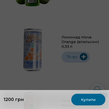
Лимонад Mova
Orange (апельсин)
0,33 л
+
74 грн
0 грн
1200 грн
Купити
Лимонад Mova
Журавлина-вишня