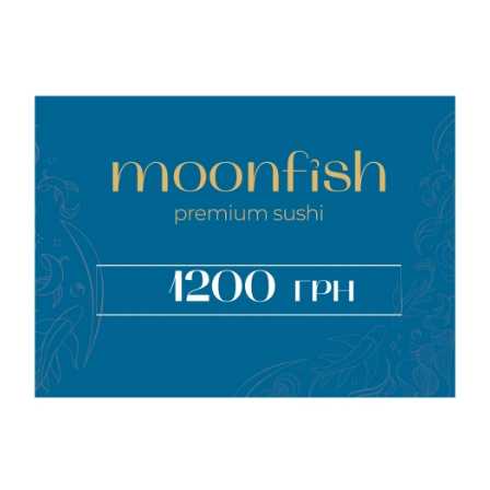
Каліфорнія з вугрем
235г
Рис, норі, огірок, авокадо,
кунжут, вугор, соус унагі
+
315 грн
Каліфорнія з
креветкою в ікрі
300г
Рис, норі, крем-сир,
темпура, креветки, огірок,
авокадо, ікра тобіко,
сухарі панко
+
325 грн