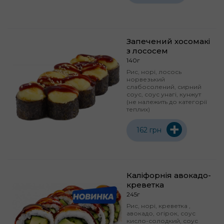
Запечений хосомакі
з лососем
140г
Рис, норі, лосось
норвезький
слабосолений, сирний
соус, соус унагі, кунжут
(не належить до категорії
теплих)
+
162 грн
Каліфорнія авокадо-
креветка
245г
Рис, норі, креветка ,
авокадо, огірок, соус
кисло-солодкий, соус