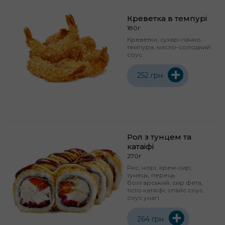
Креветка в темпурі
180г
Креветки, сухарі панко,
темпура, кисло-солодкий
соус
+
252 грн
Рол з тунцем та
катаіфі
270г
Рис, норі, крем-сир,
тунець, перець
болгарський, сир фета,
тісто катаіфі, спайс соус,
соус унагі
+
264 грн