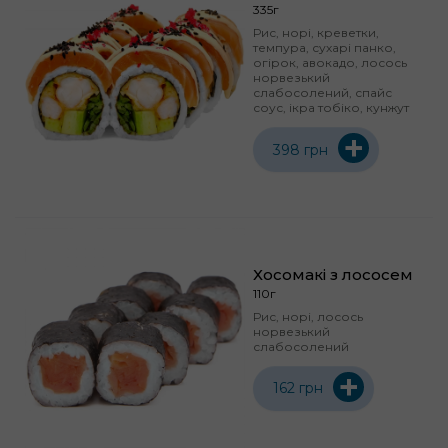
335г
Рис, норі, креветки,
темпура, сухарі панко,
огірок, авокадо, лосось
норвезький
слабосолений, спайс
соус, ікра тобіко, кунжут
+
398 грн
Хосомакі з лососем
110г
Рис, норі, лосось
норвезький
слабосолений
+
162 грн