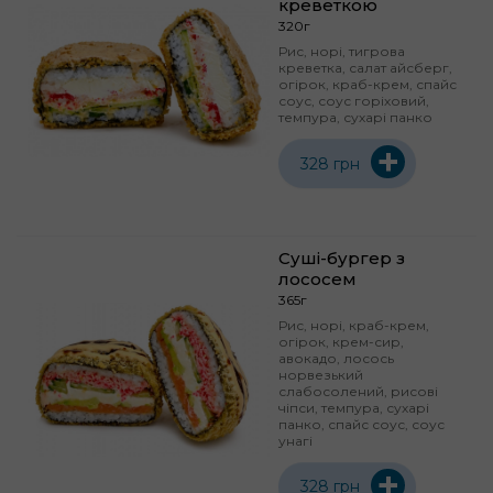
креветкою
320г
Рис, норі, тигрова
креветка, салат айсберг,
огірок, краб-крем, спайс
соус, соус горіховий,
темпура, сухарі панко
+
328 грн
Суші-бургер з
лососем
365г
Рис, норі, краб-крем,
огірок, крем-сир,
авокадо, лосось
норвезький
слабосолений, рисові
чіпси, темпура, сухарі
панко, спайс соус, соус
унагі
+
328 грн