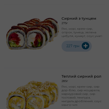
Сирний з тунцем
275г
Рис, норі, крем-сир,
огірок, тунець, зелена
цибуля, кунжут, соус унагі
+
227 грн
Теплий сирний рол
285г
Рис, норі, крем-сир, сир
дор-блю, сир моцарела,
мармуровий сир, сир
тостовий, темпура,
мигдаль дроблений, соус
манго-чілі