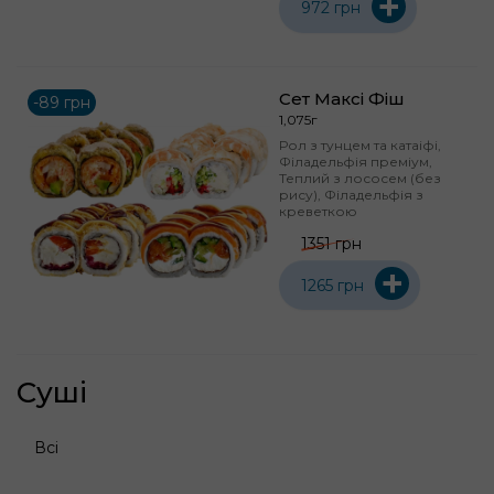
+
972 грн
Сет Максі Фіш
-89 грн
1,075г
Рол з тунцем та катаіфі,
Філадельфія преміум,
Теплий з лососем (без
рису), Філадельфія з
креветкою
1351 грн
+
1265 грн
Суші
Всі