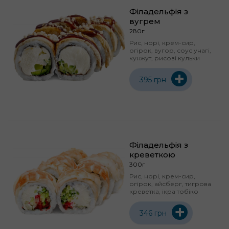
Філадельфія з
вугрем
280г
Рис, норі, крем-сир,
огірок, вугор, соус унагі,
кунжут, рисові кульки
+
395 грн
Філадельфія з
креветкою
300г
Рис, норі, крем-сир,
огірок, айсберг, тигрова
креветка, ікра тобіко
+
346 грн