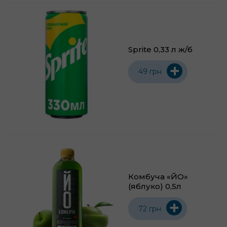
Sprite 0,33 л ж/б
+
49 грн
Комбуча «ЙО»
(яблуко) 0,5л
+
72 грн