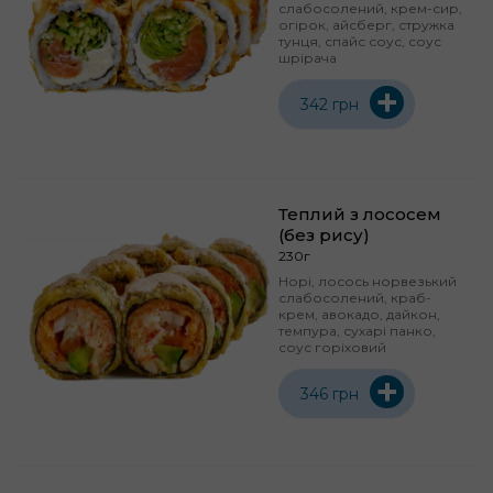
слабосолений, крем-сир,
огірок, айсберг, стружка
тунця, спайс соус, соус
шрірача
+
342 грн
Теплий з лососем
(без рису)
230г
Норі, лосось норвезький
слабосолений, краб-
крем, авокадо, дайкон,
темпура, сухарі панко,
соус горіховий
+
346 грн