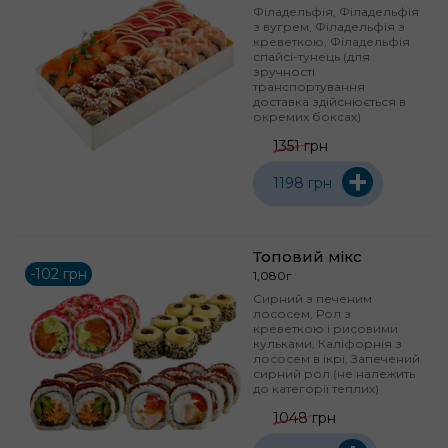
Філадельфія, Філадельфія
з вугрем, Філадельфія з
креветкою, Філадельфія
спайсі-тунець (для
зручності
транспортування
доставка здійснюється в
окремих боксах)
1351 грн
+
1198 грн
Топовий мікс
-102 грн
1,080г
Сирний з печеним
лососем, Рол з
креветкою і рисовими
кульками, Каліфорнія з
лососем в ікрі, Запечений
сирний рол (не належить
до категорії теплих)
1048 грн