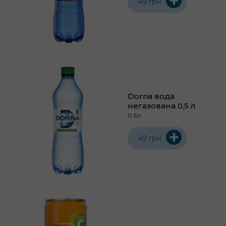
+
49 грн
Dorna вода
негазована 0,5 л
0.5л
+
49 грн