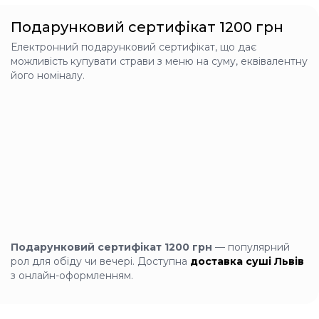
Подарунковий сертифікат 1200 грн
Рол з ікрою та крем-
Електронний подарунковий сертифікат, що дає
сиром
можливість купувати страви з меню на суму, еквівалентну
260г
його номіналу.
Рис, норі, крем-сир,
авокадо, огірок, червона
ікра лосося імітована,
спайс соус
+
258 грн
Рол з ікрою та
лососем
Подарунковий сертифікат 1200 грн
— популярний
260г
рол для обіду чи вечері. Доступна
доставка суші Львів
Рис, норі, крем-сир,
лосось норвезький
з онлайн-оформленням.
слабосолений, червона
ікра лосося імітована,
айсберг