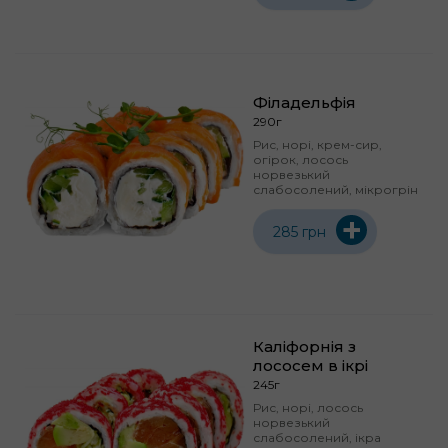
Філадельфія
290г
Рис, норі, крем-сир,
огірок, лосось
норвезький
слабосолений, мікрогрін
+
285 грн
Каліфорнія з
лососем в ікрі
245г
Рис, норі, лосось
норвезький
слабосолений, ікра