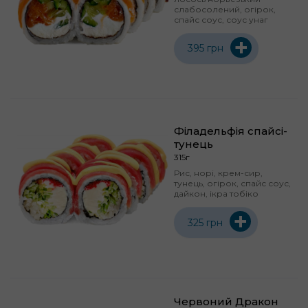
слабосолений, огірок,
спайс соус, соус унаг
+
395 грн
Філадельфія спайсі-
тунець
315г
Рис, норі, крем-сир,
тунець, огірок, спайс соус,
дайкон, ікра тобіко
+
325 грн
Червоний Дракон