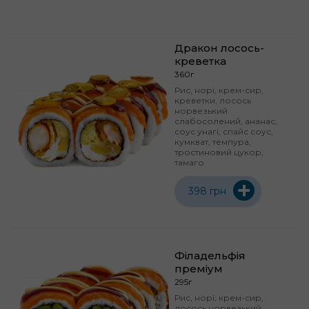
Дракон лосось-
креветка
360г
Рис, норі, крем-сир,
креветки, лосось
норвезький
слабосолений, ананас,
соус унагі, спайс соус,
кумкват, темпура,
тростиновий цукор,
тамаго
+
398 грн
Філадельфія
преміум
295г
Рис, норі, крем-сир,
лосось норвезький