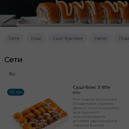
Сети
Суші
Суші-бургери
Напої
Пода
Сети
Всі
Суші-бокс 3 Хіти
-95 грн
895г
Рол з ікрою та лососем,
Філадельфія з вугрем,
Дракон лосось-креветка
(для зручності
транспортування
доставка здійснюється в
окремих боксах)