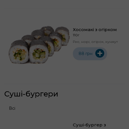
Хосомакі з огірком
110г
Рис, норі, огірок, кунжут
+
88 грн
Суші-бургери
Всі
Суші-бургер з