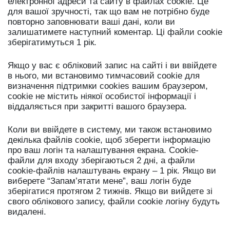
електронної адреси та сайту в файлах cookie. Це
для вашої зручності, так що вам не потрібно буде
повторно заповнювати ваші дані, коли ви
залишатимете наступний коментар. Ці файли cookie
зберігатимуться 1 рік.
Якщо у вас є обліковий запис на сайті і ви ввійдете
в нього, ми встановимо тимчасовий cookie для
визначення підтримки cookies вашим браузером,
cookie не містить ніякої особистої інформації і
віддаляється при закритті вашого браузера.
Коли ви ввійдете в систему, ми також встановимо
декілька файлів cookie, щоб зберегти інформацію
про ваш логін та налаштування екрана. Cookie-
файли для входу зберігаються 2 дні, а файли
cookie-файлів налаштувань екрану – 1 рік. Якщо ви
виберете “Запам’ятати мене”, ваш логін буде
зберігатися протягом 2 тижнів. Якщо ви вийдете зі
свого облікового запису, файли cookie логіну будуть
видалені.